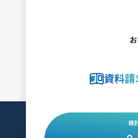
お
資料請
検