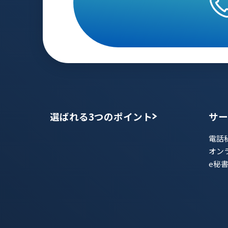
選ばれる3つのポイント
サー
電話
オン
e秘